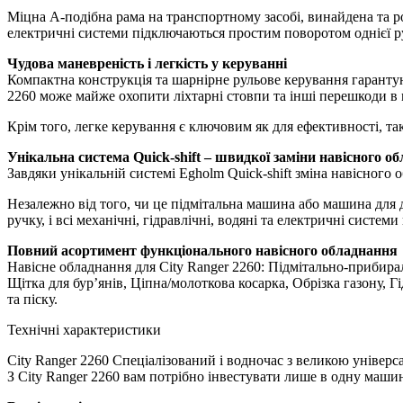
Міцна А-подібна рама на транспортному засобі, винайдена та ро
електричні системи підключаються простим поворотом однієї ру
Чудова маневреність і легкість у керуванні
Компактна конструкція та шарнірне рульове керування гарантую
2260 може майже охопити ліхтарні стовпи та інші перешкоди в 
Крім того, легке керування є ключовим як для ефективності, так
Унікальна система Quick-shift – швидкої заміни навісного о
Завдяки унікальній системі Egholm Quick-shift зміна навісного 
Незалежно від того, чи це підмітальна машина або машина для 
ручку, і всі механічні, гідравлічні, водяні та електричні системи
Повний асортимент функціонального навісного обладнання
Навісне обладнання для City Ranger 2260: Підмітально-прибира
Щітка для бур’янів, Ціпна/молоткова косарка, Обрізка газону, 
та піску.
Технічні характеристики
City Ranger 2260 Спеціалізований і водночас з великою універс
З City Ranger 2260 вам потрібно інвестувати лише в одну машину