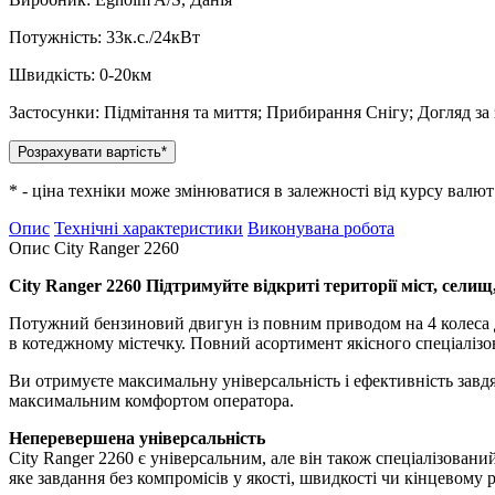
Потужність:
33к.с./24кВт
Швидкість:
0-20км
Застосунки:
Підмітання та миття; Прибирання Снігу; Догляд за
Розрахувати вартість*
* - ціна техніки може змінюватися в залежності від курсу валют
Опис
Технічні характеристики
Виконувана робота
Опис City Ranger 2260
City Ranger 2260 Підтримуйте відкриті території міст, сели
Потужний бензиновий двигун із повним приводом на 4 колеса доз
в котеджному містечку. Повний асортимент якісного спеціалізов
Ви отримуєте максимальну універсальність і ефективність завд
максимальним комфортом оператора.
Неперевершена універсальність
City Ranger 2260 є універсальним, але він також спеціалізова
яке завдання без компромісів у якості, швидкості чи кінцевому р