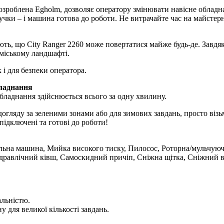
зроблена Egholm, дозволяє оператору змінювати навісне обладнання
чки – і машина готова до роботи. Не витрачайте час на майстер
ть, що City Ranger 2260 може повертатися майже будь-де. Завдяк
міському ландшафті.
 і для безпеки оператора.
бладнання
обладнання здійснюється всього за одну хвилину.
догляду за зеленими зонами або для зимових завдань, просто віз
 підключені та готові до роботи!
льна машина, Мийка високого тиску, Пилосос, Роторна/мульчуюча
Гідравлічний ківш, Самоскидний причіп, Сніжна щітка, Сніжний в
альністю.
 для великої кількості завдань.