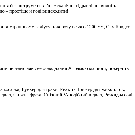
 без інструментів. Усі механічні, гідравлічні, водні та
ню – простіше й годі винаходити!
и внутрішньому радіусу повороту всього 1200 мм, City Ranger
ьміть переднє навісне обладнання А- рамою машини, поверніть
 косарка, Бункер для трави, Різак та Тример для живоплоту,
ідвал, Сніжна фреза, Сніжний V-подібний відвал, Розкидач солі