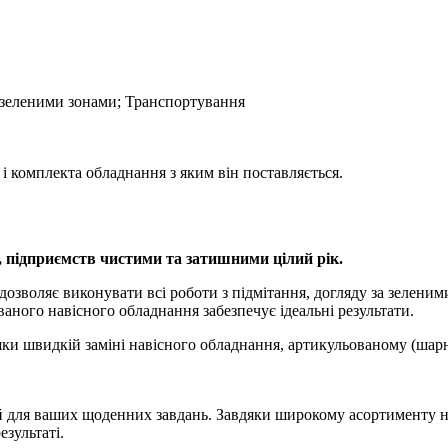
 зеленими зонами; Транспортування
 і комплекта обладнання з яким він поставляється.
щ, підприємств чистими та затишними цілий рік.
воляє виконувати всі роботи з підмітання, догляду за зеленими 
аного навісного обладнання забезпечує ідеальні результати.
яки швидкій заміні навісного обладнання, артикульованому (шарн
ний для ваших щоденних завдань. Завдяки широкому асортименту на
езультаті.